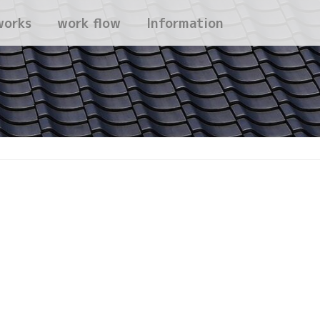
works
work flow
Information