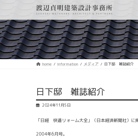
コ
ナ
ン
ビ
テ
ゲ
ン
ー
ツ
シ
へ
ョ
ス
ン
キ
に
ッ
移
プ
動
home
Information
メディア
日下邸 雑誌紹介
日下邸 雑誌紹介
2024年11月5日
「日経 快適リォーム大全」（日本経済新聞社）に
2004年6月号。