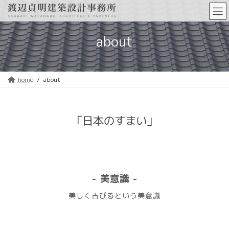
コ
ナ
ン
ビ
テ
ゲ
ン
ー
about
ツ
シ
へ
ョ
ス
ン
キ
に
ッ
移
home
about
プ
動
「日本のすまい」
- 美意識 -
美しく古びるという美意識