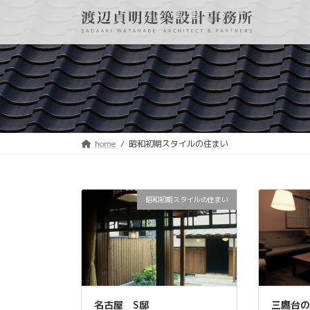
コ
ナ
ン
ビ
テ
ゲ
ン
ー
ツ
シ
へ
ョ
ス
ン
キ
に
ッ
移
プ
動
home
昭和初期スタイルの住まい
昭和初期スタイルの住まい
名古屋 S邸
三鷹台の