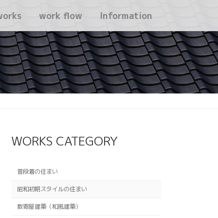
works
work flow
Information
WORKS CATEGORY
普段着の住まい
昭和初期スタイルの住まい
数寄屋建築（和風建築）