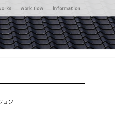
works
work flow
Information
ション