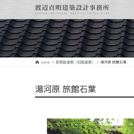
コ
ナ
ン
ビ
テ
ゲ
ン
ー
ツ
シ
へ
ョ
ス
ン
キ
に
ッ
移
プ
動
home
数寄屋建築（和風建築）
湯河原 旅館石葉
湯河原 旅館石葉